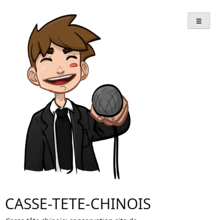
Skip
to
content
CASSE-TETE-CHINOIS