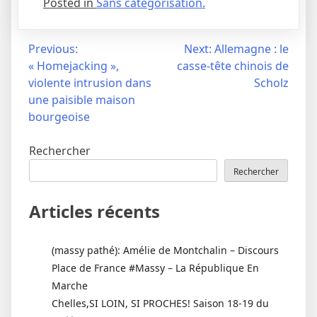
Posted in
Sans catégorisation.
Navigation
Previous:
Next:
Allemagne : le
« Homejacking »,
casse-tête chinois de
de
violente intrusion dans
Scholz
l’article
une paisible maison
bourgeoise
Rechercher
Rechercher
Articles récents
(massy pathé): Amélie de Montchalin – Discours
Place de France #Massy – La République En
Marche
Chelles,SI LOIN, SI PROCHES! Saison 18-19 du