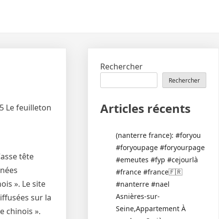
Rechercher
Rechercher
Articles récents
5 Le feuilleton
(nanterre france): #foryou
#foryoupage #foryourpage
Casse tête
#emeutes #fyp #cejourlà
nnées
#france #france🇫🇷
is ». Le site
#nanterre #nael
Asnières-sur-
ffusées sur la
Seine,Appartement À
e chinois ».