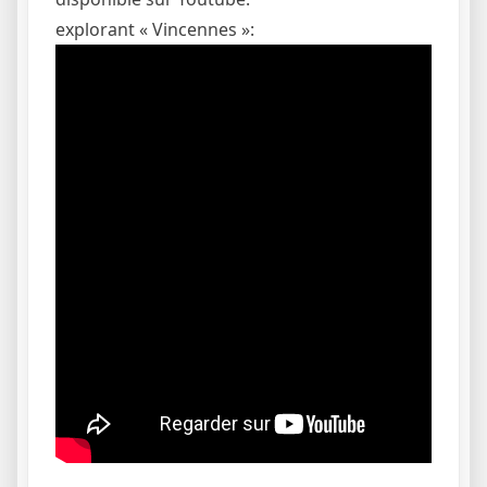
explorant « Vincennes »: