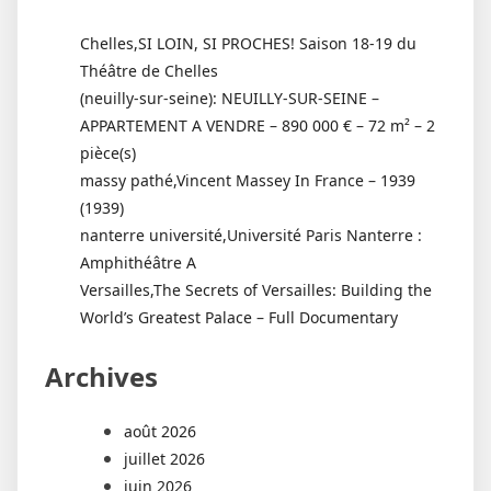
Chelles,SI LOIN, SI PROCHES! Saison 18-19 du
Théâtre de Chelles
(neuilly-sur-seine): NEUILLY-SUR-SEINE –
APPARTEMENT A VENDRE – 890 000 € – 72 m² – 2
pièce(s)
massy pathé,Vincent Massey In France – 1939
(1939)
nanterre université,Université Paris Nanterre :
Amphithéâtre A
Versailles,The Secrets of Versailles: Building the
World’s Greatest Palace – Full Documentary
Archives
août 2026
juillet 2026
juin 2026