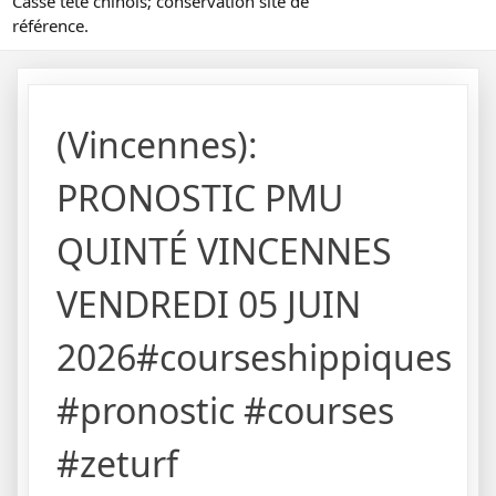
Casse tête chinois; conservation site de
référence.
(Vincennes):
PRONOSTIC PMU
QUINTÉ VINCENNES
VENDREDI 05 JUIN
2026#courseshippiques
#pronostic #courses
#zeturf