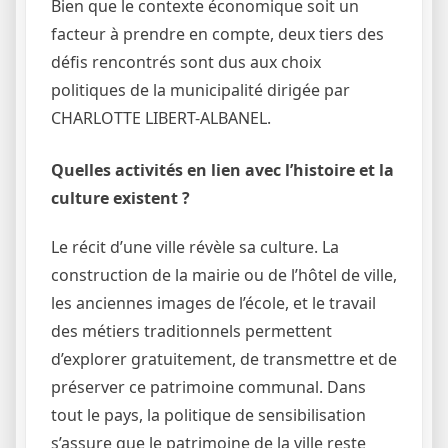
Bien que le contexte économique soit un
facteur à prendre en compte, deux tiers des
défis rencontrés sont dus aux choix
politiques de la municipalité dirigée par
CHARLOTTE LIBERT-ALBANEL.
Quelles activités en lien avec l’histoire et la
culture existent ?
Le récit d’une ville révèle sa culture. La
construction de la mairie ou de l’hôtel de ville,
les anciennes images de l’école, et le travail
des métiers traditionnels permettent
d’explorer gratuitement, de transmettre et de
préserver ce patrimoine communal. Dans
tout le pays, la politique de sensibilisation
s’assure que le patrimoine de la ville reste