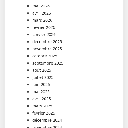
mai 2026
avril 2026
mars 2026
février 2026
janvier 2026
décembre 2025
novembre 2025
octobre 2025
septembre 2025
août 2025
juillet 2025
juin 2025
mai 2025
avril 2025
mars 2025
février 2025
décembre 2024
novembre 2024