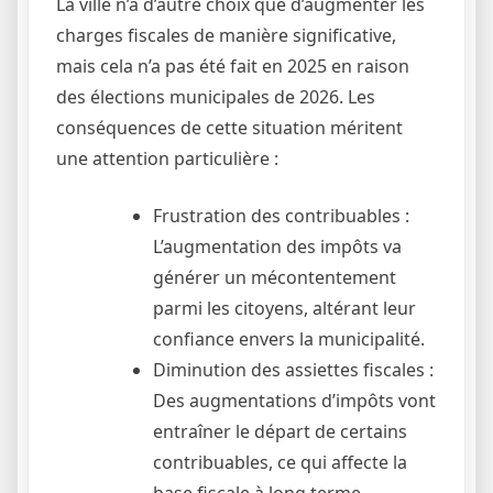
La ville n’a d’autre choix que d’augmenter les
charges fiscales de manière significative,
mais cela n’a pas été fait en 2025 en raison
des élections municipales de 2026. Les
conséquences de cette situation méritent
une attention particulière :
Frustration des contribuables :
L’augmentation des impôts va
générer un mécontentement
parmi les citoyens, altérant leur
confiance envers la municipalité.
Diminution des assiettes fiscales :
Des augmentations d’impôts vont
entraîner le départ de certains
contribuables, ce qui affecte la
base fiscale à long terme.