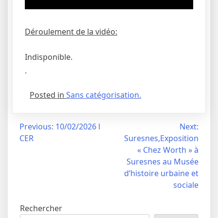
Déroulement de la vidéo:
Indisponible.
.
Posted in
Sans catégorisation.
Navigation
Previous:
10/02/2026 l
Next:
CER
Suresnes,Exposition
de
« Chez Worth » à
l’article
Suresnes au Musée
d’histoire urbaine et
sociale
Rechercher