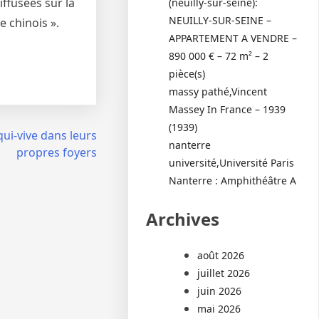
ffusées sur la
(neuilly-sur-seine):
NEUILLY-SUR-SEINE –
e chinois ».
APPARTEMENT A VENDRE –
890 000 € – 72 m² – 2
pièce(s)
massy pathé,Vincent
Massey In France – 1939
(1939)
qui-vive dans leurs
nanterre
propres foyers
université,Université Paris
Nanterre : Amphithéâtre A
Archives
août 2026
juillet 2026
juin 2026
mai 2026