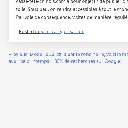
casse-tete-chinois.com a pour objectif de publier di
toile. Sous peu, on rendra accessibles à tout le mond
Par voie de conséquence, visitez de manière réguliè
Posted in
Sans catégorisation.
Navigation
Previous:
Mode : oubliez la petite robe noire, voici le m
avoir ce printemps (+83% de recherches sur Google)
de
l’article