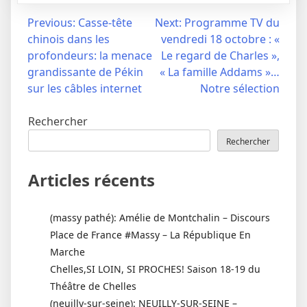
Navigation
Previous:
Casse-tête
Next:
Programme TV du
chinois dans les
vendredi 18 octobre : «
de
profondeurs: la menace
Le regard de Charles »,
l’article
grandissante de Pékin
« La famille Addams »…
sur les câbles internet
Notre sélection
Rechercher
Rechercher
Articles récents
(massy pathé): Amélie de Montchalin – Discours
Place de France #Massy – La République En
Marche
Chelles,SI LOIN, SI PROCHES! Saison 18-19 du
Théâtre de Chelles
(neuilly-sur-seine): NEUILLY-SUR-SEINE –