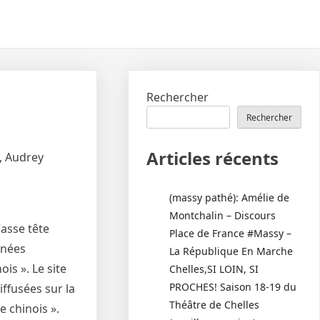
Rechercher
Rechercher
Articles récents
s, Audrey
(massy pathé): Amélie de
Montchalin – Discours
Casse tête
Place de France #Massy –
nnées
La République En Marche
is ». Le site
Chelles,SI LOIN, SI
PROCHES! Saison 18-19 du
ffusées sur la
Théâtre de Chelles
e chinois ».