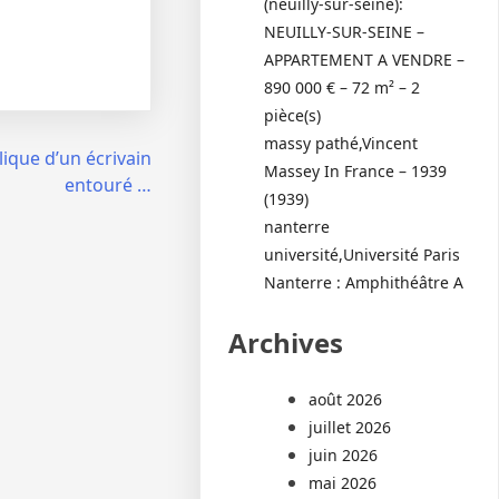
(neuilly-sur-seine):
NEUILLY-SUR-SEINE –
APPARTEMENT A VENDRE –
890 000 € – 72 m² – 2
pièce(s)
massy pathé,Vincent
élique d’un écrivain
Massey In France – 1939
entouré …
(1939)
nanterre
université,Université Paris
Nanterre : Amphithéâtre A
Archives
août 2026
juillet 2026
juin 2026
mai 2026