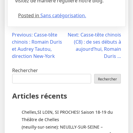
visitez de manière régulière notre blog.
Posted in
Sans catégorisation.
Navigation
Previous:
Casse-tête
Next:
Casse-tête chinois
chinois : Romain Duris
(C8) : de ses débuts à
de
et Audrey Tautou,
aujourd’hui, Romain
l’article
direction New-York
Duris …
Rechercher
Rechercher
Articles récents
Chelles,SI LOIN, SI PROCHES! Saison 18-19 du
Théâtre de Chelles
(neuilly-sur-seine): NEUILLY-SUR-SEINE –