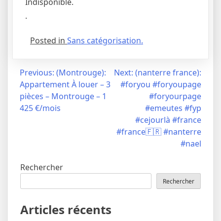
Indisponible.
.
Posted in
Sans catégorisation.
Navigation
Previous:
(Montrouge):
Next:
(nanterre france):
Appartement À louer – 3
#foryou #foryoupage
de
pièces – Montrouge – 1
#foryourpage
l’article
425 €/mois
#emeutes #fyp
#cejourlà #france
#france🇫🇷 #nanterre
#nael
Rechercher
Rechercher
Articles récents