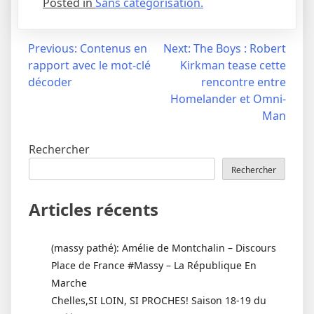
Posted in
Sans catégorisation.
Navigation
Previous:
Contenus en
Next:
The Boys : Robert
rapport avec le mot-clé
Kirkman tease cette
de
décoder
rencontre entre
l’article
Homelander et Omni-
Man
Rechercher
Rechercher
Articles récents
(massy pathé): Amélie de Montchalin – Discours
Place de France #Massy – La République En
Marche
Chelles,SI LOIN, SI PROCHES! Saison 18-19 du