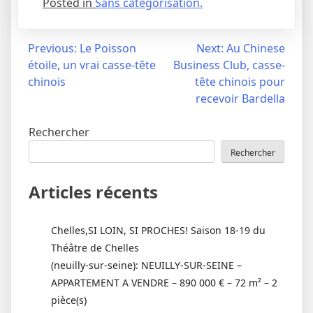
Posted in
Sans catégorisation.
Navigation
Previous:
Le Poisson
Next:
Au Chinese
étoile, un vrai casse-tête
Business Club, casse-
de
chinois
tête chinois pour
l’article
recevoir Bardella
Rechercher
Rechercher
Articles récents
Chelles,SI LOIN, SI PROCHES! Saison 18-19 du
Théâtre de Chelles
(neuilly-sur-seine): NEUILLY-SUR-SEINE –
APPARTEMENT A VENDRE – 890 000 € – 72 m² – 2
pièce(s)