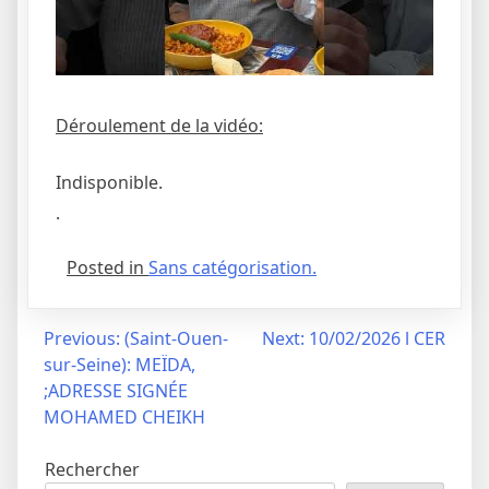
Déroulement de la vidéo:
Indisponible.
.
Posted in
Sans catégorisation.
Navigation
Previous:
(Saint-Ouen-
Next:
10/02/2026 l CER
sur-Seine): MEÏDA,
de
;ADRESSE SIGNÉE
l’article
MOHAMED CHEIKH
Rechercher