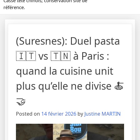
Casse tête chinois; conservation site de
référence.
(Suresnes): Duel pasta
🇮🇹 vs 🇹🇳 à Paris :
quand la cuisine unit
plus qu’elle ne divise 🍝
🤝
Posted on
14 février 2026
by
Justine MARTIN