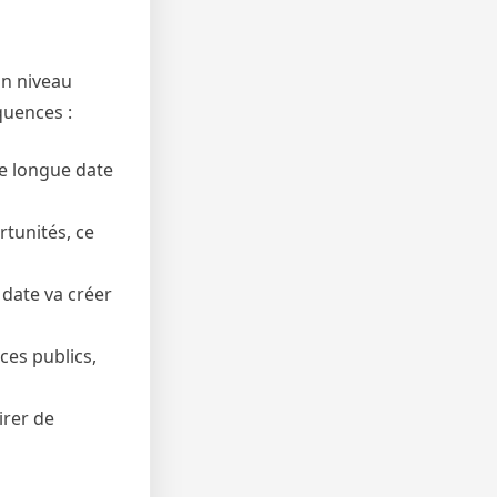
un niveau
quences :
de longue date
rtunités, ce
 date va créer
ces publics,
irer de